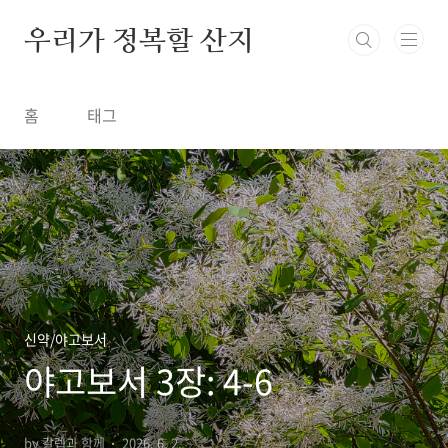
본문 바로가기
우리가 정복할 산지
홈
태그
신약/야고보서
야고보서 3장: 4-6
by 갈렙과 함께
2026. 6. 2.