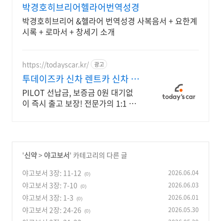
박경호히브리어헬라어번역성경
박경호히브리어 &헬라어 번역성경 사복음서 + 요한계
시록 + 로마서 + 창세기 소개
https://todayscar.kr/
광고
투데이즈카 신차 렌트카 신차 장
기렌트 특가
PILOT 선납금, 보증금 0원 대기없
이 즉시 출고 보장! 전문가의 1:1 맞
춤 컨설팅으로 합리적으로 장기렌
트/리스를 이용해 보세요!
'
신약
>
야고보서
' 카테고리의 다른 글
야고보서 3장: 11-12
2026.06.04
(0)
야고보서 3장: 7-10
2026.06.03
(0)
야고보서 3장: 1-3
2026.06.01
(0)
야고보서 2장: 24-26
2026.05.30
(0)