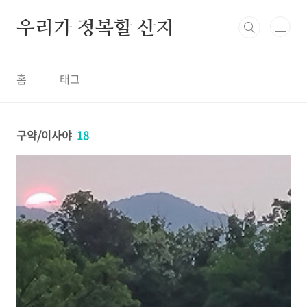
본문 바로가기
우리가 정복할 산지
홈
태그
구약/이사야
18