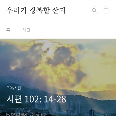
본문 바로가기
우리가 정복할 산지
홈
태그
구약/시편
시편 102: 14-28
by 갈렙과 함께
2024. 1. 8.