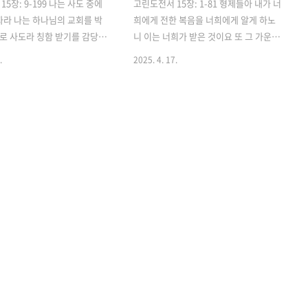
5장: 9-199 나는 사도 중에
고린도전서 15장: 1-81 형제들아 내가 너
자라 나는 하나님의 교회를 박
희에게 전한 복음을 너희에게 알게 하노
로 사도라 칭함 받기를 감당하
니 이는 너희가 받은 것이요 또 그 가운데
니라10 그러나 내가 나 된 것은
선 것이라2 너희가 만일 내가 전한 그 말
.
2025. 4. 17.
혜로 된 것이니 내게 주신 그
을 굳게 지키고 헛되이 믿지 아니하였으
헛되지 아니하여 내가 모든 사
면 그로 말미암아 구원을 받으리라3 내가
많이 수고하였으나 내가 한 것
받은 것을 먼저 너희에게 전하였노니 이
오직 나와 함께 하신 하나님의
는 성경대로 그리스도께서 우리 죄를 위
 그러므로 나나 그들이나 이같
하여 죽으시고4 장사 지낸 바 되셨다가 성
 너희도 이같이 믿었느니라12
경대로 사흘 만에 다시 살아나사5 게바에
 죽은 자 가운데서 다시 살
게 보이시고 후에 열두 제자에게와6 그 후
전파되었거늘 너희 중에서 어떤
에 오백여 형제에게 일시에 보이셨나니
찌하여 죽은 자 가운데서 부
그 중에 지금까지 대다수는 살아 있고 어
하느냐13 만일 죽은 자의 부활
떤 사람은 잠들었으며7 그 후에 야고보에
그리스도도 다시 살아나지 못
게 보이셨으며 그 후에 모든 사도에게와8
4 그리스도께서 만일 다시 살
맨 나중에 만삭되지 못하여 난 자 같은 내
하셨으면 우리가 전파하는 것도
게도 보이셨느니라 1 Corinthians 15:
 너희 믿음도 헛것이며..
1-81 Now, br..