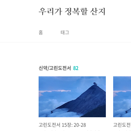
본문 바로가기
우리가 정복할 산지
홈
태그
신약/고린도전서
82
고린도전서 15장: 20-28
고린도전서