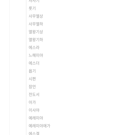
사사기
룻기
사무엘상
사무엘하
열왕기상
열왕기하
에스라
느헤미야
에스더
욥기
시편
잠언
전도서
아가
이사야
예레미야
예레미야애가
에스겔