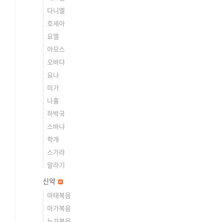
다니엘
호세아
요엘
아모스
오바댜
요나
미가
나훔
하박국
스바냐
학개
스가랴
말라기
신약
마태복음
마가복음
누가복음