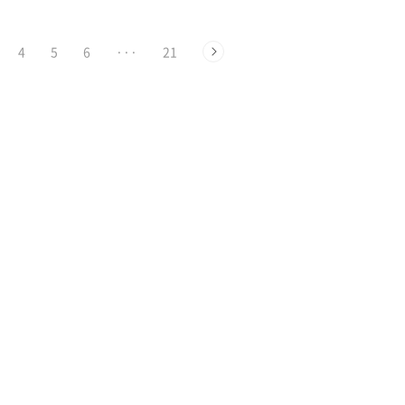
4
5
6
···
21