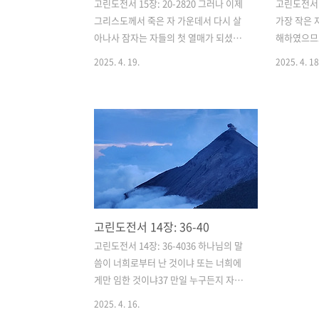
고린도전서 15장: 20-2820 그러나 이제
고린도전서 1
그리스도께서 죽은 자 가운데서 다시 살
가장 작은 
아나사 잠자는 자들의 첫 열매가 되셨도
해하였으므
다21 사망이 한 사람으로 말미암았으니
지 못할 자
2025. 4. 19.
2025. 4. 18
죽은 자의 부활도 한 사람으로 말미암는
하나님의 은
도다22 아담 안에서 모든 사람이 죽은 것
의 은혜가 
같이 그리스도 안에서 모든 사람이 삶을
도보다 더 
얻으리라23 그러나 각각 자기 차례대로
이 아니요 
되리니 먼저는 첫 열매인 그리스도요 다
은혜로라11
음에는 그가 강림하실 때에 그리스도에게
이 전파하매
속한 자요24 그 후에는 마지막이니 그가
그리스도께서
모든 통치와 모든 권세와 능력을 멸하시
아나셨다 
고 나라를 아버지 하나님께 바칠 때라25
사람들은 어
고린도전서 14장: 36-40
그가 모든 원수를 그 발 아래에 둘 때까지
활이 없다 
반드시 왕 노릇 하시리니26 맨 나중에 멸
이 없으면 
고린도전서 14장: 36-4036 하나님의 말
망 받을 원수는 사망이니라27 만물을 그
하셨으리라1
씀이 너희로부터 난 것이냐 또는 너희에
의 발 아래에 두셨다 하셨으니 만물을 아
아나지 못
게만 임한 것이냐37 만일 누구든지 자기
래에 둔다 말씀하실 때에 만물을 ..
헛것이요 또
를 선지자나 혹은 신령한 자로 생각하거
2025. 4. 16.
든 내가 너희에게 편지하는 이 글이 주의