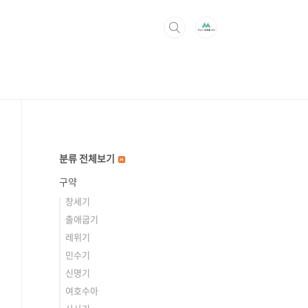
분류 전체보기
구약
창세기
출애굽기
레위기
민수기
신명기
여호수아